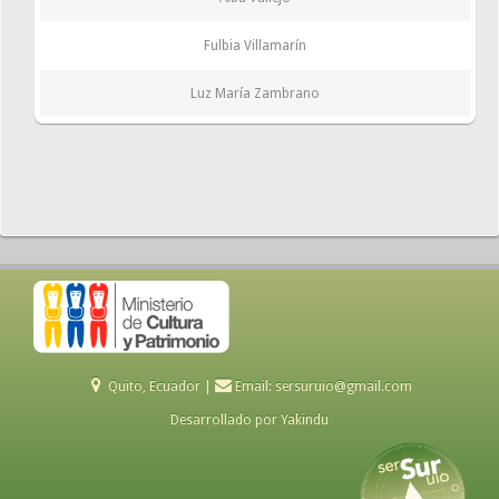
Fulbia Villamarín
Luz María Zambrano
Quito, Ecuador |
Email:
sersuruio@gmail.com
Desarrollado por
Yakindu