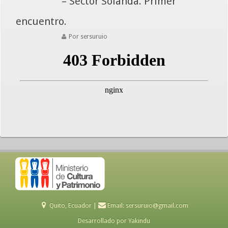
– Sector Solanda. Primer
encuentro.
Por sersuruio
Quito, Ecuador |
Email:
sersuruio@gmail.com
Desarrollado por
Yakindu