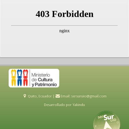
Quito, Ecuador |
Email:
sersuruio@gmail.com
Desarrollado por
Yakindu