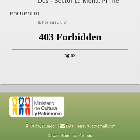
Dos – Sector La Mena. Primer
encuentro.
Por sersuruio
Quito, Ecuador |
Email:
sersuruio@gmail.com
Desarrollado por
Yakindu