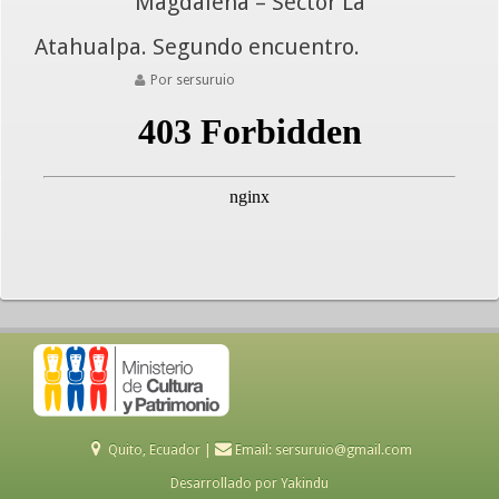
Magdalena – Sector La
Atahualpa. Segundo encuentro.
Por sersuruio
Quito, Ecuador |
Email:
sersuruio@gmail.com
Desarrollado por
Yakindu